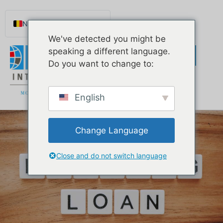
Nederlands (België)
We've detected you might be
English
speaking a different language.
Español de México
Do you want to change to:
Português do Brasil
Русский
English
Deutsch
Français
Change Language
Norsk nynorsk
Svenska
Close and do not switch language