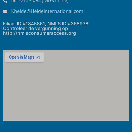
561-213-4093 (Direct Line)
Kheide@HeideInternational.com
Filiaal ID #1845861, NMLS ID #368938
Controleer de vergunning op
http://nmlsconsumeraccess.org