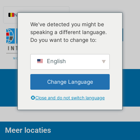
de
inhoud
Nederlands (België)
We've detected you might be
English
speaking a different language.
Español de México
Do you want to change to:
Português do Brasil
Русский
English
Deutsch
Français
Change Language
Boca Raton
Norsk nynorsk
Svenska
Close and do not switch language
Meer locaties