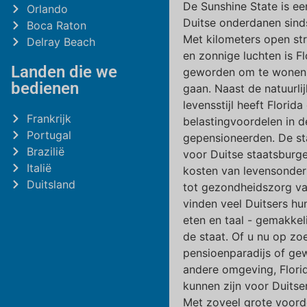
De Sunshine State is e
Orlando
Duitse onderdanen sind
Boca Raton
Met kilometers open st
Delray Beach
en zonnige luchten is Fl
Landen die we
geworden om te wonen,
bedienen
gaan. Naast de natuurli
levensstijl heeft Florid
Frankrijk
belastingvoordelen in d
Portugal
gepensioneerden. De sta
Brazilië
voor Duitse staatsburge
Italië
kosten van levensonde
Duitsland
tot gezondheidszorg va
vinden veel Duitsers hun 
eten en taal - gemakkel
de staat. Of u nu op zo
pensioenparadijs of ge
andere omgeving, Flori
kunnen zijn voor Duitse
Met zoveel grote voordel