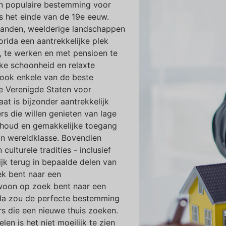
en populaire bestemming voor
s het einde van de 19e eeuw.
randen, weelderige landschappen
orida een aantrekkelijke plek
 te werken en met pensioen te
jke schoonheid en relaxte
a ook enkele van de beste
e Verenigde Staten voor
at is bijzonder aantrekkelijk
rs die willen genieten van lage
rhoud en gemakkelijke toegang
n wereldklasse. Bovendien
culturele tradities - inclusief
ijk terug in bepaalde delen van
ek bent naar een
woon op zoek bent naar een
da zou de perfecte bestemming
rs die een nieuwe thuis zoeken.
en is het niet moeilijk te zien