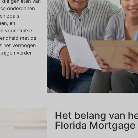
s die genieten van
ndse onderdanen
en zoals
men, en
en voor Duitse
kendheid met de
kt het vermogen
rijgen verder
Het belang van h
Florida Mortgage