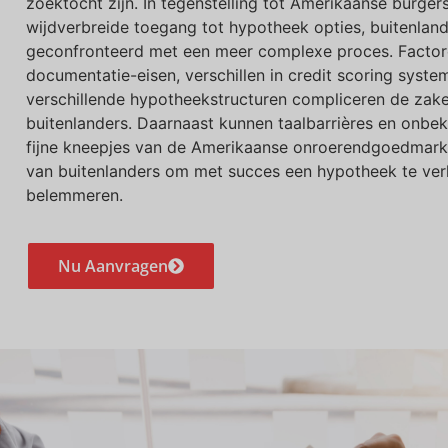
zoektocht zijn. In tegenstelling tot Amerikaanse burger
wijdverbreide toegang tot hypotheek opties, buitenla
geconfronteerd met een meer complexe proces. Factor
documentatie-eisen, verschillen in credit scoring syste
verschillende hypotheekstructuren compliceren de zak
buitenlanders. Daarnaast kunnen taalbarrières en onbe
fijne kneepjes van de Amerikaanse onroerendgoedmar
van buitenlanders om met succes een hypotheek te verk
belemmeren.
Nu Aanvragen