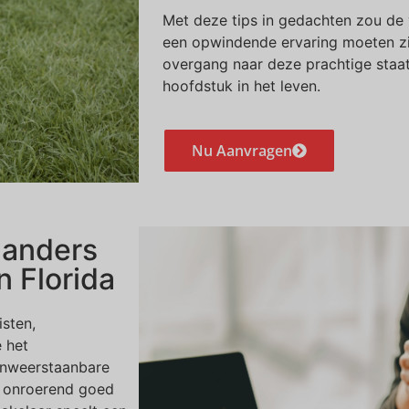
Met deze tips in gedachten zou de 
een opwindende ervaring moeten zij
overgang naar deze prachtige staat
hoofdstuk in het leven.
Nu Aanvragen
landers
n Florida
isten,
 het
onweerstaanbare
ar onroerend goed