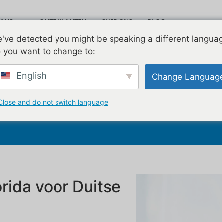
MA'S
ONZE KLANTEN
OVER ONS
BLOG
Leav
've detected you might be speaking a different langua
VIDEO'S
CONTACTEER ONS
 you want to change to:
English
Change Languag
Duitsland
Close and do not switch language
orida voor Duitse
n