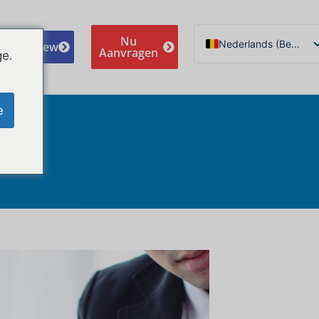
Nu
Nederlands (België)
e A Review
Aanvragen
ge.
English
Español de México
e
Português do Brasil
Русский
Deutsch
Français
Norsk nynorsk
Svenska