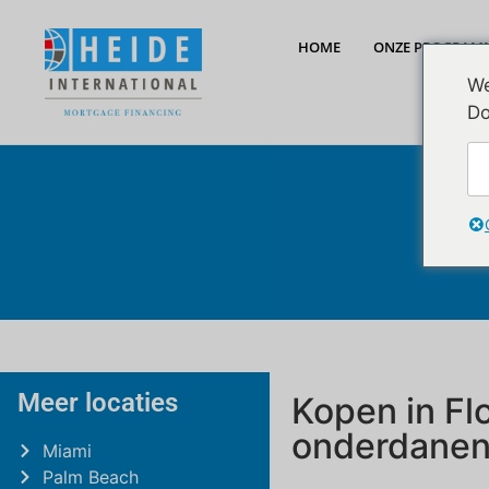
de
inhoud
HOME
ONZE PROGRAM
We
Do
Meer locaties
Kopen in Fl
onderdane
Miami
Palm Beach