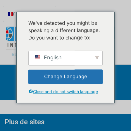
contenu
principal
Français
We've detected you might be
English
speaking a different language.
Español de México
Do you want to change to:
Português do Brasil
Русский
English
Deutsch
Norsk nynorsk
Change Language
Allemagne
Svenska
Nederlands (België)
Close and do not switch language
Plus de sites