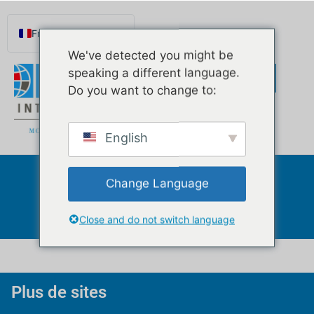
contenu
principal
Français
We've detected you might be
English
speaking a different language.
Español de México
Do you want to change to:
Português do Brasil
Русский
English
Deutsch
Norsk nynorsk
Change Language
Célébration
Svenska
Nederlands (België)
Close and do not switch language
Plus de sites