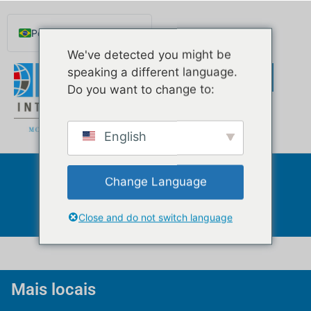
para o
conteúdo
Português do Brasil
We've detected you might be
English
speaking a different language.
Español de México
Do you want to change to:
Русский
Deutsch
English
Français
Norsk nynorsk
Change Language
Celebração
Svenska
Nederlands (België)
Close and do not switch language
Mais locais