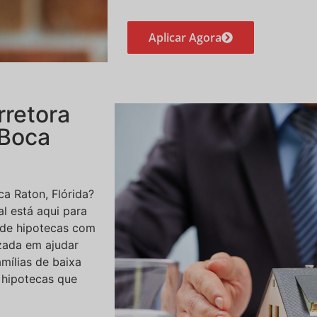
Aplicar Agora
rretora
 Boca
a Raton, Flórida?
al está aqui para
 de hipotecas com
izada em ajudar
mílias de baixa
 hipotecas que