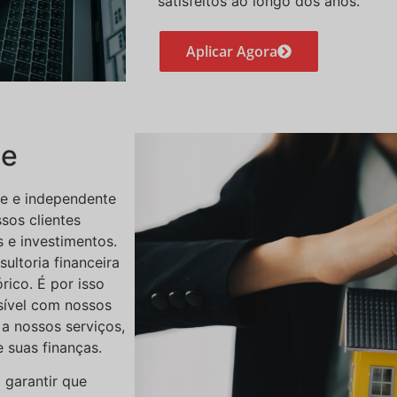
satisfeitos ao longo dos anos.
Aplicar Agora
de
te e independente
sos clientes
 e investimentos.
ltoria financeira
rico. É por isso
sível com nossos
 a nossos serviços,
 suas finanças.
 garantir que