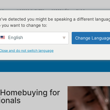
AS
NOSSOS CLIENTES
SOBRE NÓS
BLOG
Leav
've detected you might be speaking a different langua
VÍDEOS
CONTATE-NOS
 you want to change to:
English
Change Languag
Boca Raton
Close and do not switch language
 Homebuying for
ionals