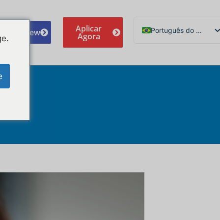
Aplicar
Português do Brasil
e A Review
Agora
ge.
English
Español de México
e
Русский
Deutsch
Français
Norsk nynorsk
Svenska
Nederlands (België)