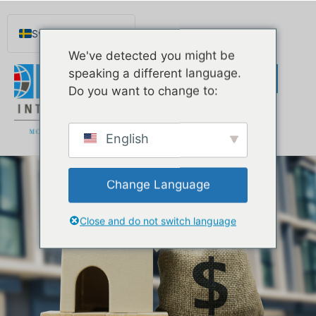
Svenska
We've detected you might be
English
speaking a different language.
Español de México
Do you want to change to:
Português do Brasil
Русский
English
Deutsch
Français
Change Language
Norsk nynorsk
Nederlands (België)
Close and do not switch language