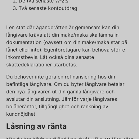
De två senaste W-2:s
Två senaste kontoutdrag
I en stat där äganderätten är gemensam kan din
långivare kräva att din make/maka ska lämna in
dokumentation (oavsett om din make/maka står på
lånet eller inte). Egenföretagare kan behöva större
inkomstbevis. Låt också dina senaste
skattedeklarationer utarbetas.
Du behöver inte göra en refinansiering hos din
befintliga långivare. Om du byter långivare betalar
den nya långivaren ut din gamla långivare och
avslutar din anslutning. Jämför varje långivares
bolåneräntor, tillgänglighet och rankning av
kundnöjdhet.
Låsning av ränta