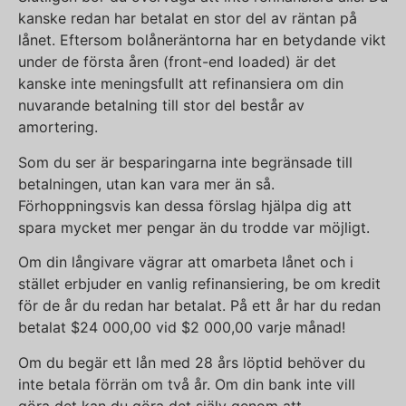
kanske redan har betalat en stor del av räntan på
lånet. Eftersom bolåneräntorna har en betydande vikt
under de första åren (front-end loaded) är det
kanske inte meningsfullt att refinansiera om din
nuvarande betalning till stor del består av
amortering.
Som du ser är besparingarna inte begränsade till
betalningen, utan kan vara mer än så.
Förhoppningsvis kan dessa förslag hjälpa dig att
spara mycket mer pengar än du trodde var möjligt.
Om din långivare vägrar att omarbeta lånet och i
stället erbjuder en vanlig refinansiering, be om kredit
för de år du redan har betalat. På ett år har du redan
betalat $24 000,00 vid $2 000,00 varje månad!
Om du begär ett lån med 28 års löptid behöver du
inte betala förrän om två år. Om din bank inte vill
göra det kan du göra det själv genom att