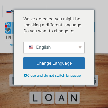
Русский
We've detected you might be
English
speaking a different language.
Español de México
Do you want to change to:
Português do Brasil
Deutsch
English
Français
Norsk nynorsk
Change Language
Svenska
Nederlands (België)
Close and do not switch language