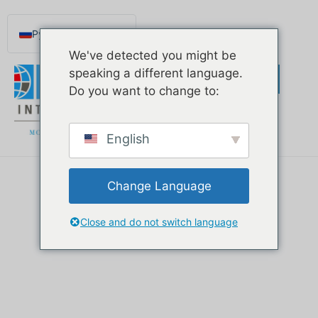
Русский
We've detected you might be
English
speaking a different language.
Español de México
Do you want to change to:
Português do Brasil
Deutsch
English
Français
Norsk nynorsk
Change Language
Svenska
Nederlands (België)
Close and do not switch language