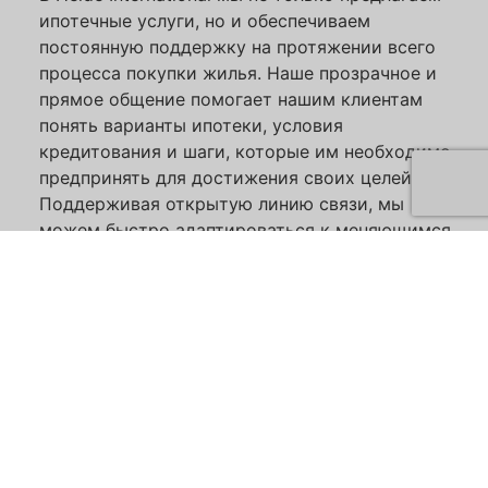
ипотечные услуги, но и обеспечиваем
постоянную поддержку на протяжении всего
процесса покупки жилья. Наше прозрачное и
прямое общение помогает нашим клиентам
понять варианты ипотеки, условия
кредитования и шаги, которые им необходимо
предпринять для достижения своих целей.
Поддерживая открытую линию связи, мы
можем быстро адаптироваться к меняющимся
потребностям наших клиентов и реагировать на
любые возникающие вопросы. Такой подход,
ориентированный на клиента, отличает нас от
других поставщиков ипотечных услуг,
поскольку мы стремимся к тому, чтобы наши
клиенты добились успеха.
Подать Заявку Сейчас