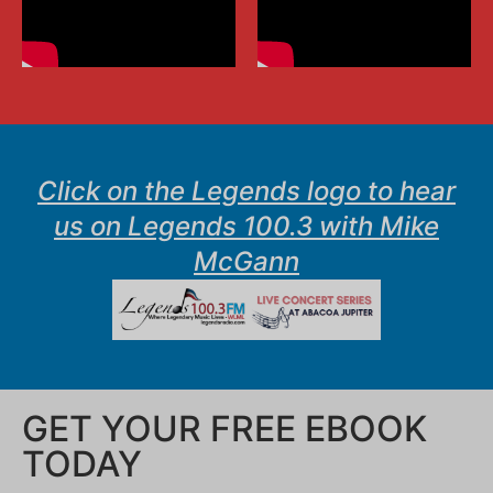
Click on the Legends logo to hear
us on Legends 100.3 with Mike
McGann
GET YOUR FREE EBOOK
TODAY