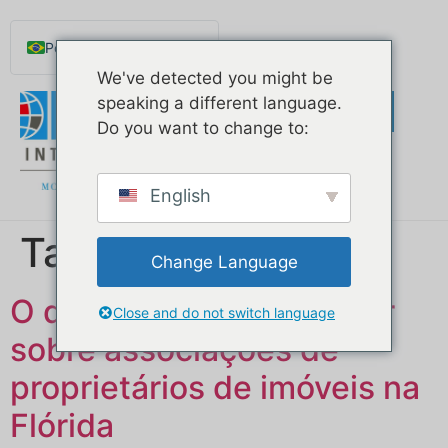
para o
conteúdo
Português do Brasil
We've detected you might be
English
speaking a different language.
Español de México
Do you want to change to:
Русский
Deutsch
English
Français
Tag:
HOA
Norsk nynorsk
Change Language
Svenska
O que você precisa saber
Nederlands (België)
Close and do not switch language
sobre associações de
proprietários de imóveis na
Flórida