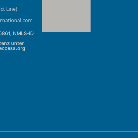
ct Line)
rnational.com
45861, NMLS-ID
izenz unter
access.org