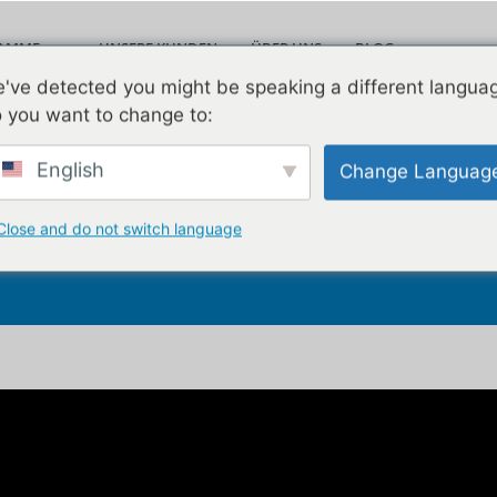
RAMME
UNSERE KUNDEN
ÜBER UNS
BLOG
Leav
've detected you might be speaking a different langua
VIDEOS
KONTAKT
 you want to change to:
English
Change Languag
einen Verkauf beeinfl
Close and do not switch language