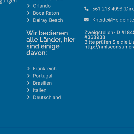
ngungen
Orlando
561-213-4093 (Dire
Boca Raton
Kheide@HeideInte
Delray Beach
Wir bedienen
Zweigstellen-ID #18
#368938
alle Länder, hier
Bitte prüfen Sie die L
sind einige
http://nmlsconsumer
davon:
Frankreich
Portugal
Brasilien
Italien
Deutschland