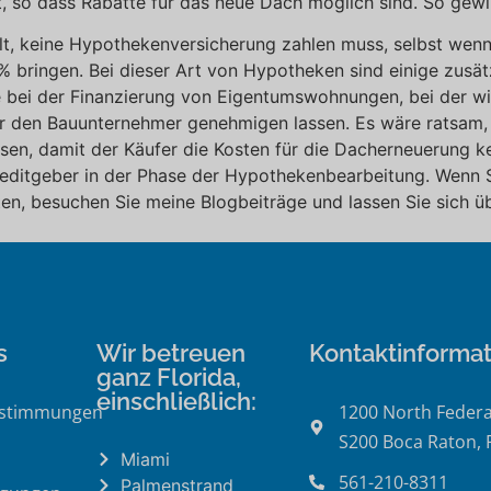
 so dass Rabatte für das neue Dach möglich sind. So gewin
hlt, keine Hypothekenversicherung zahlen muss, selbst wen
ringen. Bei dieser Art von Hypotheken sind einige zusätzli
 wie bei der Finanzierung von Eigentumswohnungen, bei der 
 den Bauunternehmer genehmigen lassen. Es wäre ratsam, 
en, damit der Käufer die Kosten für die Dacherneuerung k
ditgeber in der Phase der Hypothekenbearbeitung. Wenn S
en, besuchen Sie meine Blogbeiträge und lassen Sie sich üb
s
Wir betreuen
Kontaktinforma
ganz Florida,
einschließlich:
estimmungen
1200 North Federa
S200 Boca Raton, 
Miami
561-210-8311
Palmenstrand