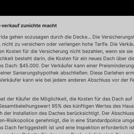
 -verkauf zunichte macht
rida gehen sozusagen durch die Decke... Die Versicherungst
, nicht zu versichern oder verlangen hohe Tarife. Die Verkäu
ten Kosten für die Versicherung nicht bezahlen, wenn sie 
keit besteht darin, die Kosten für ein neues Dach über di
neues Dach: $45.000. Der Verkäufer kann einer Preisminderu
t einer Sanierungshypothek abschließen. Diese Darlehen er
 Verkäufer kann wie bei jedem anderen Abschluss vor der F
 hat der Käufer die Möglichkeit, die Kosten für das Dach au
r Gesamtbeleihungswert 95% des künftigen Wertes des Hause
der Installation des Daches berücksichtigt. Der Abschluss 
n-Risikopolice genehmigt, die in eine Standardpolice umg
as Dach fertiggestellt ist und eine Inspektion erforderlich i