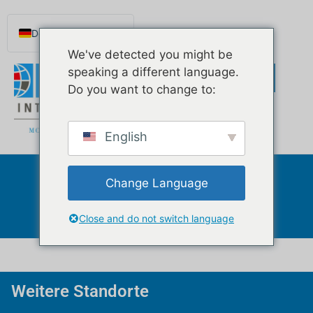
Inhalt
springen
Deutsch
We've detected you might be
English
speaking a different language.
Español de México
Do you want to change to:
Português do Brasil
Русский
English
Français
Norsk nynorsk
Change Language
Miami
Svenska
Nederlands (België)
Close and do not switch language
Weitere Standorte