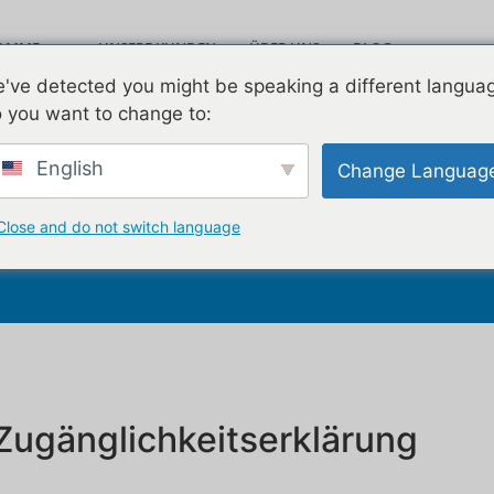
RAMME
UNSERE KUNDEN
ÜBER UNS
BLOG
Leav
've detected you might be speaking a different langua
VIDEOS
KONTAKT
 you want to change to:
English
Change Languag
ung zur Zugänglichkeit
Close and do not switch language
 Zugänglichkeitserklärung