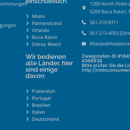
einschließlich:
estimmungen
1200 North Federa
S200 Boca Raton, 
Miami
561-210-8311
Palmenstrand
ngungen
Orlando
561-213-4093 (Dire
Boca Raton
Kheide@HeideInte
Delray Beach
Wir bedienen
Zweigstellen-ID #18
#368938
alle Länder, hier
Bitte prüfen Sie die L
sind einige
http://nmlsconsumer
davon:
Frankreich
Portugal
Brasilien
Italien
Deutschland