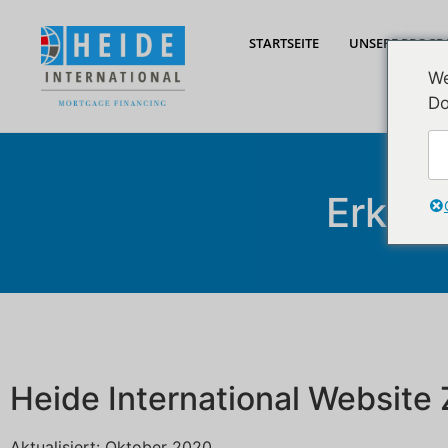
STARTSEITE
UNSERE PROG
We
Do
Erklär
Heide International Website
Aktualisiert: Oktober 2020.