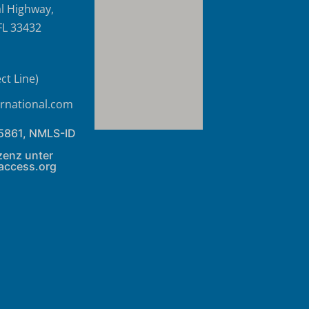
l Highway,
FL 33432
ct Line)
rnational.com
45861, NMLS-ID
izenz unter
access.org