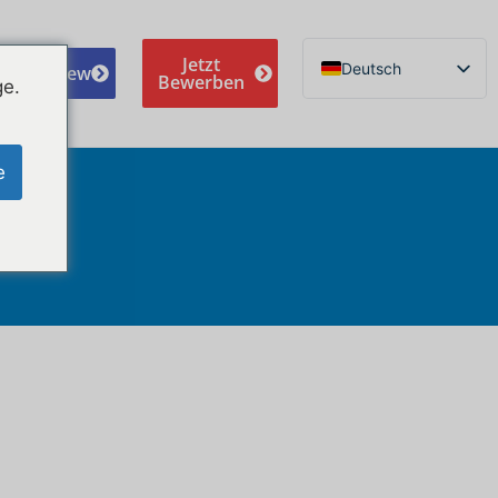
Jetzt
Deutsch
e A Review
Bewerben
ge.
English
Español de México
e
Português do Brasil
Русский
Français
Norsk nynorsk
Svenska
Nederlands (België)