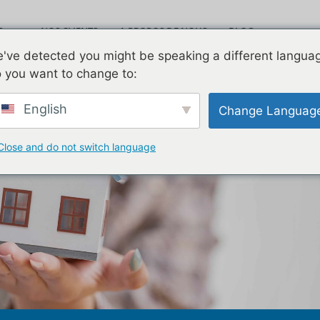
S
NOS CLIENTS
A PROPOS DE NOUS
BLOG
Leav
've detected you might be speaking a different langua
VIDÉOS
NOUS CONTACTER
 you want to change to:
English
Change Languag
Close and do not switch language