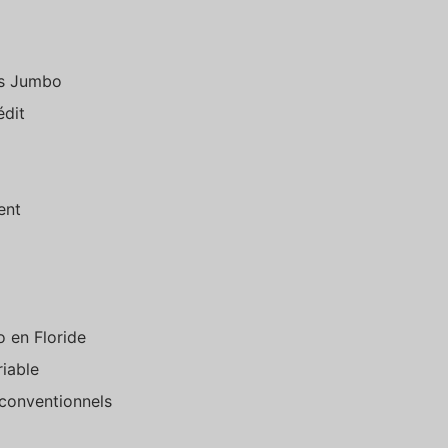
êts Jumbo
édit
ent
 en Floride
riable
 conventionnels