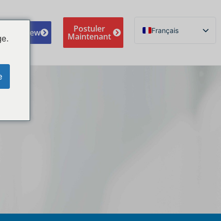
Postuler
Français
e A Review
Maintenant
ge.
English
Español de México
e
Português do Brasil
Русский
Deutsch
Norsk nynorsk
Svenska
Nederlands (België)