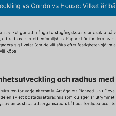
eckling vs Condo vs House: Vilket är bä
ena, vilket gör att många förstagångsköpare är osäkra på 
, ett radhus eller ett enfamiljshus. Köpare bör fundera över
agera sig i valet (om de vill söka efter fastigheten själva 
vill köpa.
enhetsutveckling och radhus med
rukturen för varje alternativ. Att äga ett Planned Unit De
en av ett bostadsrättsradhus som du äger är utrymmet inu
 av en bostadsrättsorganisation. Låt oss fördjupa oss lite 