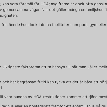
rter, kan vara föremål för HOA; avgifterna är dock ofta gan
 gemensamma vägar. När det gäller många enfamiljshus fin
ändigheten.
 fristående hus dock inte ha faciliteter som pool, gym elle
ktigaste faktorerna att ta hänsyn till när man väljer mella
och har begränsad fritid kan tycka att det är bäst att börj
d.
 vill vara bundna av HOA-restriktioner kommer att tjäna mest
 radhus eller en bostadsrätt framför ett enfamiljshus på g