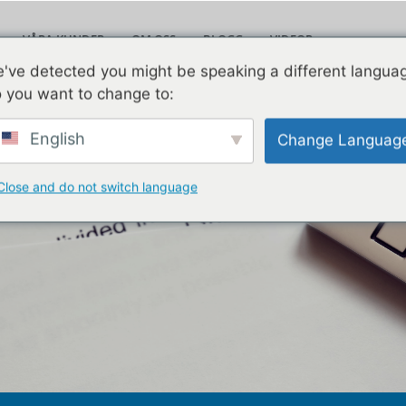
VÅRA KUNDER
OM OSS
BLOGG
VIDEOR
Leav
've detected you might be speaking a different langua
KONTAKTA OSS
 you want to change to:
English
Change Languag
Close and do not switch language