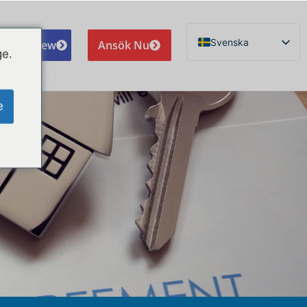
Svenska
e A Review
Ansök Nu
ge.
English
Español de México
e
Português do Brasil
Русский
Deutsch
Français
Norsk nynorsk
Nederlands (België)