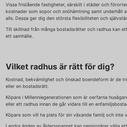
Vissa fristående fastigheter, särskilt i städer och föro
kostnader som sopor och snöhämtning samt underhåll av
alls. Dessa ger dig den största flexibiliteten och självst
Till skillnad från många bostadsrätter och radhus kan ett
ett samhälle.
Vilket radhus är rätt för dig?
Kostnad, bekvämlighet och önskad boendeform är de tre vi
eller en bostadsrätt.
Köpare i Millenniegenerationen som är oerfarna husägare 
eller ett radhus innan de går vidare till en enfamiljsbosta
Köpare som vill ha plats för sin växande familj och inte
I andra änden av åldersspannet kan pensionärer välja ett