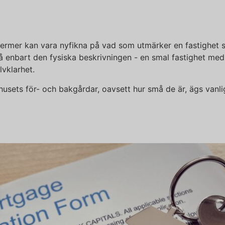
rmer kan vara nyfikna på vad som utmärker en fastighet so
enbart den fysiska beskrivningen - en smal fastighet med f
lvklarhet.
husets för- och bakgårdar, oavsett hur små de är, ägs vanl