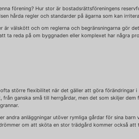
enna förening? Hur stor är bostadsrättsföreningens reserv
lsen hårda regler och standarder på ägarna som kan irriter
r är välskött och om reglerna och begränsningarna gör det mö
gt att ta reda på om byggnaden eller komplexet har några 
ta större flexibilitet när det gäller att göra förändringar 
st, från ganska små till herrgårdar, men det som skiljer de
grannar.
r andra anläggningar utöver rymliga gårdar för sina barn vä
 drömmer om att sköta en stor trädgård kommer också att t