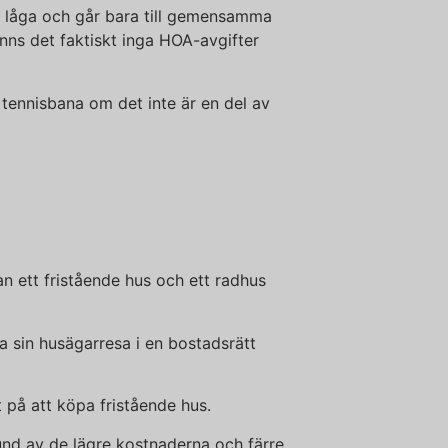
ska låga och går bara till gemensamma
ns det faktiskt inga HOA-avgifter
r tennisbana om det inte är en del av
n ett fristående hus och ett radhus
a sin husägarresa i en bostadsrätt
 på att köpa fristående hus.
rund av de lägre kostnaderna och färre