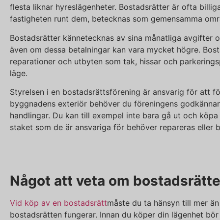
flesta liknar hyreslägenheter. Bostadsrätter är ofta bil
fastigheten runt dem, betecknas som gemensamma områd
Bostadsrätter kännetecknas av sina månatliga avgifter o
även om dessa betalningar kan vara mycket högre. Bosta
reparationer och utbyten som tak, hissar och parkeringsp
läge.
Styrelsen i en bostadsrättsförening är ansvarig för att
byggnadens exteriör behöver du föreningens godkännande
handlingar. Du kan till exempel inte bara gå ut och köpa 
staket som de är ansvariga för behöver repareras eller b
Något att veta om bostadsrätt
Vid köp av en bostadsrätt
måste du ta hänsyn till mer än
bostadsrätten fungerar. Innan du köper din lägenhet bö