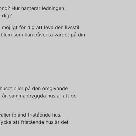
fond? Hur hanterar ledningen
a dig?
jligt för dig att leva den livsstil
problem som kan påverka värdet på din
i huset eller på den omgivande
m från sammanbyggda hus är att de
ljer ibland fristående hus.
ycka att fristående hus är det