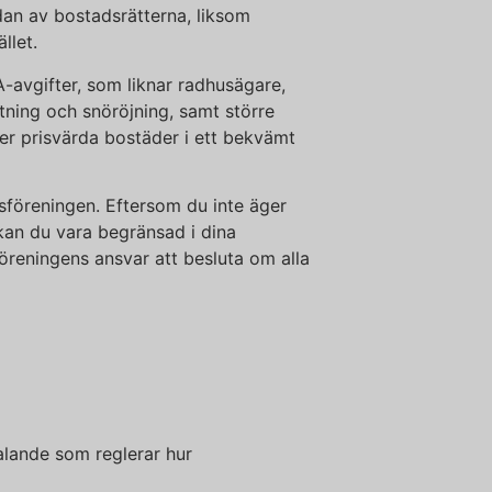
idan av bostadsrätterna, liksom
llet.
-avgifter, som liknar radhusägare,
ning och snöröjning, samt större
ker prisvärda bostäder i ett bekvämt
sföreningen. Eftersom du inte äger
kan du vara begränsad i dina
föreningens ansvar att besluta om alla
talande som reglerar hur