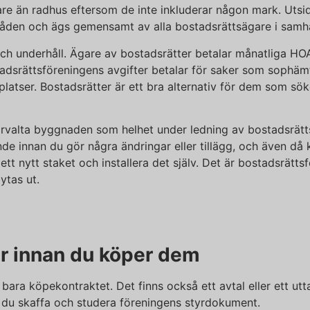
ligare än radhus eftersom de inte inkluderar någon mark. Uts
en och ägs gemensamt av alla bostadsrättsägare i samhä
ch underhåll. Ägare av bostadsrätter betalar månatliga HOA
dsrättsföreningens avgifter betalar för saker som sophämt
latser. Bostadsrätter är ett bra alternativ för dem som sö
 förvalta byggnaden som helhet under ledning av bostadsrätt
 innan du gör några ändringar eller tillägg, och även då 
ett nytt staket och installera det själv. Det är bostadsrätts
ytas ut.
er innan du köper dem
 bara köpekontraktet. Det finns också ett avtal eller ett ut
r du skaffa och studera föreningens styrdokument.