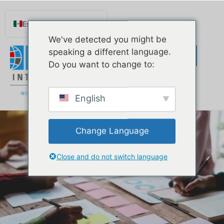
Español de México
We've detected you might be
English
speaking a different language.
Português do Brasil
Do you want to change to:
Русский
Deutsch
English
Français
Norsk nynorsk
Change Language
Svenska
Nederlands (België)
Close and do not switch language