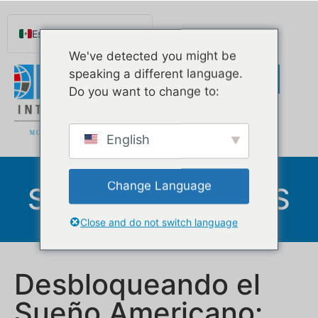
Español de México
We've detected you might be
English
speaking a different language.
Português do Brasil
Do you want to change to:
Русский
Deutsch
English
Français
Norsk nynorsk
Change Language
SOBRE NOSOTROS
Svenska
Nederlands (België)
Close and do not switch language
Desbloqueando el
Sueño Americano: