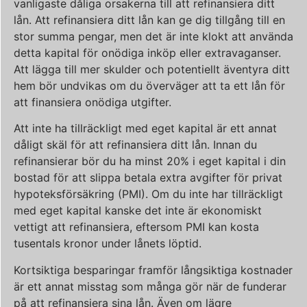
vanligaste dåliga orsakerna till att refinansiera ditt
lån. Att refinansiera ditt lån kan ge dig tillgång till en
stor summa pengar, men det är inte klokt att använda
detta kapital för onödiga inköp eller extravaganser.
Att lägga till mer skulder och potentiellt äventyra ditt
hem bör undvikas om du överväger att ta ett lån för
att finansiera onödiga utgifter.
Att inte ha tillräckligt med eget kapital är ett annat
dåligt skäl för att refinansiera ditt lån. Innan du
refinansierar bör du ha minst 20% i eget kapital i din
bostad för att slippa betala extra avgifter för privat
hypoteksförsäkring (PMI). Om du inte har tillräckligt
med eget kapital kanske det inte är ekonomiskt
vettigt att refinansiera, eftersom PMI kan kosta
tusentals kronor under lånets löptid.
Kortsiktiga besparingar framför långsiktiga kostnader
är ett annat misstag som många gör när de funderar
på att refinansiera sina lån. Även om lägre