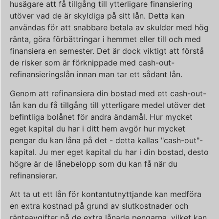
husägare att få tillgång till ytterligare finansiering
utöver vad de är skyldiga på sitt lån. Detta kan
användas för att snabbare betala av skulder med hög
ränta, göra förbättringar i hemmet eller till och med
finansiera en semester. Det är dock viktigt att förstå
de risker som är förknippade med cash-out-
refinansieringslån innan man tar ett sådant lån.
Genom att refinansiera din bostad med ett cash-out-
lån kan du få tillgång till ytterligare medel utöver det
befintliga bolånet för andra ändamål. Hur mycket
eget kapital du har i ditt hem avgör hur mycket
pengar du kan låna på det - detta kallas "cash-out"-
kapital. Ju mer eget kapital du har i din bostad, desto
högre är de lånebelopp som du kan få när du
refinansierar.
Att ta ut ett lån för kontantutnyttjande kan medföra
en extra kostnad på grund av slutkostnader och
ränteavgifter på de extra lånade pengarna, vilket kan