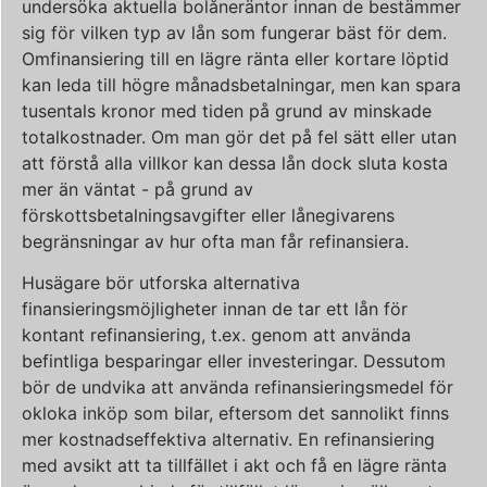
undersöka aktuella bolåneräntor innan de bestämmer
sig för vilken typ av lån som fungerar bäst för dem.
Omfinansiering till en lägre ränta eller kortare löptid
kan leda till högre månadsbetalningar, men kan spara
tusentals kronor med tiden på grund av minskade
totalkostnader. Om man gör det på fel sätt eller utan
att förstå alla villkor kan dessa lån dock sluta kosta
mer än väntat - på grund av
förskottsbetalningsavgifter eller lånegivarens
begränsningar av hur ofta man får refinansiera.
Husägare bör utforska alternativa
finansieringsmöjligheter innan de tar ett lån för
kontant refinansiering, t.ex. genom att använda
befintliga besparingar eller investeringar. Dessutom
bör de undvika att använda refinansieringsmedel för
okloka inköp som bilar, eftersom det sannolikt finns
mer kostnadseffektiva alternativ. En refinansiering
med avsikt att ta tillfället i akt och få en lägre ränta