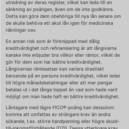
utredning av deras register, vilket kan leda till en
sänkning av poängen, även om de inte godkänns.
Detta kan göra dem obehöriga till nya lån senare om
de skulle behöva ett akut lån igen för medicinska
räkningar osv.
En annan risk som är förknippad med dålig
kreditvärdighet och refinansiering är att långivarna
kanske inte erbjuder bra villkor eller räntor, vilket de
gör för dem som har bättre kreditvärdighet.
Långivarnas räntesatser kan variera drastiskt
beroende på en persons kreditvärdighet, vilket leder
till högre månadsbetalningar eller att mer pengar
betalas ut i det långa loppet än vad som hade varit
möjligt om man hade haft en bättre kreditvärdighet.
Låntagare med lägre FICO®-poäng kan dessutom
komma att omfattas av strängare krav än andra
sökande, t.ex. större handpenning eller högre skuld-
till-inkomstförhållande (DTI). Dessa ytterligare krav