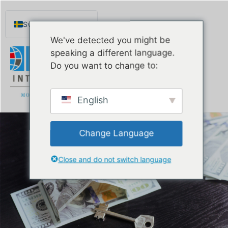
Svenska
We've detected you might be
English
speaking a different language.
Español de México
Do you want to change to:
Português do Brasil
Русский
English
Deutsch
Français
Change Language
Norsk nynorsk
Nederlands (België)
Close and do not switch language