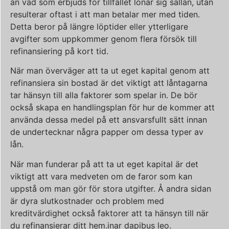
än vad som erbjuds för tillfället lönar sig sällan, utan
resulterar oftast i att man betalar mer med tiden.
Detta beror på längre löptider eller ytterligare
avgifter som uppkommer genom flera försök till
refinansiering på kort tid.
När man överväger att ta ut eget kapital genom att
refinansiera sin bostad är det viktigt att låntagarna
tar hänsyn till alla faktorer som spelar in. De bör
också skapa en handlingsplan för hur de kommer att
använda dessa medel på ett ansvarsfullt sätt innan
de undertecknar några papper om dessa typer av
lån.
När man funderar på att ta ut eget kapital är det
viktigt att vara medveten om de faror som kan
uppstå om man gör för stora utgifter. Å andra sidan
är dyra slutkostnader och problem med
kreditvärdighet också faktorer att ta hänsyn till när
du refinansierar ditt hem.inar dapibus leo.