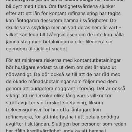
bli dyrt med tiden. Om fastighetsvärdena sjunker
efter att ett lån för kontant refinansiering har tagits
kan låntagaren dessutom hamna i svårigheter. De
skulle vara skyldiga mer än vad deras hem är värt -
vilket kan leda till tvångsinlösen om de inte kan hålla
jämna steg med betalningarna eller likvidera sin
egendom tillräckligt snabbt.
För att minimera riskerna med kontantutbetalningar
bör husägare endast ta ut dem om det är absolut
nödvändigt. De bör också se till att de har råd med
de ökade månadsbetalningar som följer med dem
genom att budgetera noggrant i förväg. Det är också
viktigt att undersöka olika långivares villkor för
straffavgifter vid förskottsbetalning, liksom
frekvensgränser för hur ofta låntagare kan
refinansiera, för att inte fastna i att betala onödiga
avgifter i slutändan. Slutligen bör personer som redan
har dålig kreditvärdighet undvika att hamna i