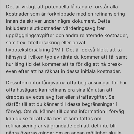
Det är viktigt att potentiella låntagare förstår alla
kostnader som är förknippade med en refinansiering
innan de skriver under några dokument. Detta
inkluderar slutkostnader, värderingsavgifter,
uppläggningsavgifter och andra relaterade kostnader,
som t.ex. titelförsäkring eller privat
hypoteksförsäkring (PMI). Det är också klokt att ta
hänsyn till vilken typ av ränta du kommer att få, samt
hur lång tid det kommer att ta för dig att nå break-
even efter att ha räknat in dessa initiala kostnader.
Dessutom inför långivarna ofta begränsningar för hur
ofta husägare kan refinansiera sina lån utan att
drabbas av extra avgifter eller straffavgifter. Se
därför till att du känner till dessa begränsningar i
förväg. Om du känner till denna information i förväg
kan du se till att alla beslut som fattas om
refinansiering är välgrundade och att det inte blir
några överraskningar om en annan möjlighet skulle