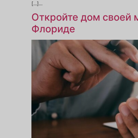
[...]...
Откройте дом своей 
Флориде