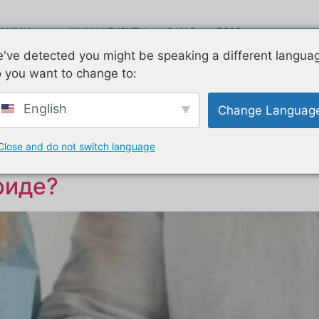
РАММЫ
НАШИ КЛИЕНТЫ
О НАС
БЛОГ
Leav
've detected you might be speaking a different langua
ВИДЕО
СВЯЗАТЬСЯ С НАМИ
 you want to change to:
течных кредитов
English
Change Languag
Close and do not switch language
первоначальный взнос для и
риде?