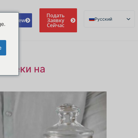
Подать
Русский
e A Review
Заявку
ge.
Сейчас
English
Español de México
e
Português do Brasil
Deutsch
потеки на
Français
Norsk nynorsk
Svenska
Nederlands (België)